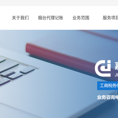
关于我们
烟台代理记账
业务范围
服务项
公司简介
烟台代理记账
烟台代理记账
代理记
联系我们
烟台会计代账
烟台会计代账
纳税申
资质档案
烟台代办公司
烟台代办公司
工商代
烟台代账公司
烟台代账公司
进出口
会计培
财务咨
会计服