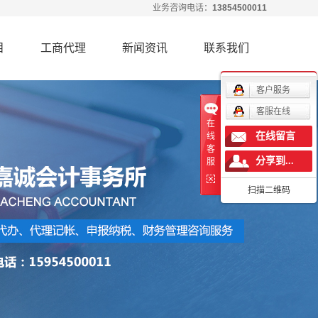
业务咨询电话：
13854500011
目
工商代理
新闻资讯
联系我们
客户服务
账
代理记账
公司新闻
客服在线
报
纳税申报
行业动态
在
在线留言
线
理
工商代理
客
分享到...
服
权
进出口权
扫描二维码
训
会计培训
询
财务咨询
务
会计服务