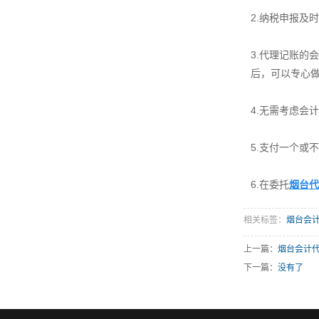
2.纳税申报及
3.代理记账
后，可以专心
4.无需考虑会
5.支付一个或
6.在委托
烟台代
相关标签：
烟台会
上一篇：
烟台会计
下一篇：
没有了